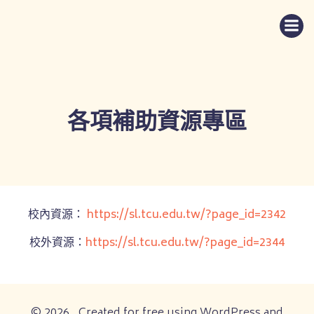
Skip
to
content
各項補助資源專區
校內資源：
https://sl.tcu.edu.tw/?page_id=2342
校外資源：
https://sl.tcu.edu.tw/?page_id=2344
© 2026 . Created for free using WordPress and