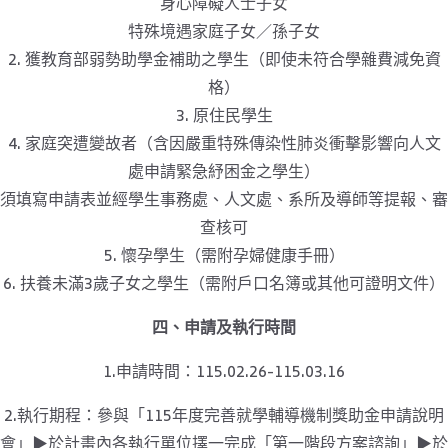
身心障礙人士子女
特殊境遇家庭子女／孫子女
2. 獲教育部弱勢助學金補助之學生（即使未符合學雜費減免資
格）
3. 原住民學生
4. 家庭突遭變故者（含因嚴重特殊傳染性肺炎衝擊影響向人文
處申請緊急紓困金之學生）
須填寫申請表並經學生事務處、人文處、系所及導師等提報、審
查核可
5. 懷孕學生（需附孕婦健康手冊）
6. 扶養未滿3歲子女之學生（需附戶口名簿或其他可證明文件）
四、申請及執行時間
1.申請時間：115.02.26-115.03.16
2.執行期程：參與「115年度完善就學輔導機制獎助金申請說明
會」▶於計畫內各執行單位擇一完成「第一階段方案諮詢」▶於