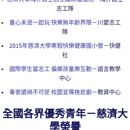
慈濟大學海外自主志工團印度服務
－海外自主
志工隊
童心未泯一起玩 快樂無年齡界限
－川愛志工
隊
2015年慈濟大學寒假快樂健康國小營
－快健
社
國際學生當志工 偏鄉孩童樂互動
－語言教學
中心
毒害遺禍不可逆 校園宣導挽悲劇
－教資中心
全國各界優秀青年－慈濟大
學
榮譽