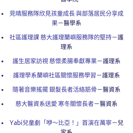
－醫學院
見晴服務隊欣見孩童成長 與部落居民分享成
果
－醫學系
社區護理課 慈大護理蘭嶼服務隊的堅持
－護
理系
護生居家訪視 慈懷柔腸奉獻專業
－護理系
護理學系蘭嶼社區關懷服務學習
－護理系
隨著音樂搖擺 銀髮長者活絡筋骨
－醫資系
慈大醫資系送愛 寒冬關懷長者
－醫資系
Yabi兒童劇「咿～比亞！」首演在萬寧
－兒